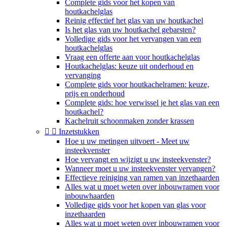
Complete gids voor het kopen van
houtkachelglas
Reinig effectief het glas van uw houtkachel
Is het glas van uw houtkachel gebarsten?
Volledige gids voor het vervangen van een
houtkachelglas
Vraag een offerte aan voor houtkachelglas
Houtkachelglas: keuze uit onderhoud en
vervanging
Complete gids voor houtkachelramen: keuze,
prijs en onderhoud
Complete gids: hoe verwissel je het glas van een
houtkachel?
Kachelruit schoonmaken zonder krassen


Inzetstukken
Hoe u uw metingen uitvoert - Meet uw
insteekvenster
Hoe vervangt en wijzigt u uw insteekvenster?
Wanneer moet u uw insteekvenster vervangen?
Effectieve reiniging van ramen van inzethaarden
Alles wat u moet weten over inbouwramen voor
inbouwhaarden
Volledige gids voor het kopen van glas voor
inzethaarden
Alles wat u moet weten over inbouwramen voor