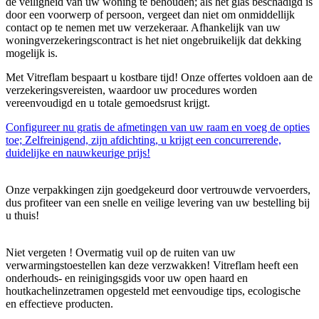
de veiligheid van uw woning te behouden; als het glas beschadigd is
door een voorwerp of persoon, vergeet dan niet om onmiddellijk
contact op te nemen met uw verzekeraar. Afhankelijk van uw
woningverzekeringscontract is het niet ongebruikelijk dat dekking
mogelijk is.
Met Vitreflam bespaart u kostbare tijd! Onze offertes voldoen aan de
verzekeringsvereisten, waardoor uw procedures worden
vereenvoudigd en u totale gemoedsrust krijgt.
Configureer nu gratis de afmetingen van uw raam en voeg de opties
toe; Zelfreinigend, zijn afdichting, u krijgt een concurrerende,
duidelijke en nauwkeurige prijs!
Onze verpakkingen zijn goedgekeurd door vertrouwde vervoerders,
dus profiteer van een snelle en veilige levering van uw bestelling bij
u thuis!
Niet vergeten ! Overmatig vuil op de ruiten van uw
verwarmingstoestellen kan deze verzwakken! Vitreflam heeft een
onderhouds- en reinigingsgids voor uw open haard en
houtkachelinzetramen opgesteld met eenvoudige tips, ecologische
en effectieve producten.