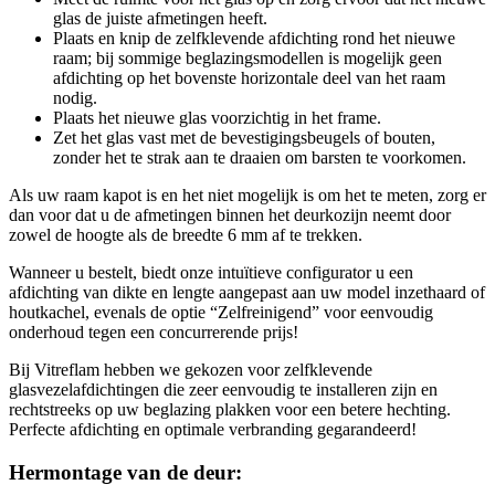
glas de juiste afmetingen heeft.
Plaats en knip de zelfklevende afdichting rond het nieuwe
raam; bij sommige beglazingsmodellen is mogelijk geen
afdichting op het bovenste horizontale deel van het raam
nodig.
Plaats het nieuwe glas voorzichtig in het frame.
Zet het glas vast met de bevestigingsbeugels of bouten,
zonder het te strak aan te draaien om barsten te voorkomen.
Als uw raam kapot is en het niet mogelijk is om het te meten, zorg er
dan voor dat u de afmetingen binnen het deurkozijn neemt door
zowel de hoogte als de breedte 6 mm af te trekken.
Wanneer u bestelt, biedt onze intuïtieve configurator u een
afdichting van dikte en lengte aangepast aan uw model inzethaard of
houtkachel, evenals de optie “Zelfreinigend” voor eenvoudig
onderhoud tegen een concurrerende prijs!
Bij Vitreflam hebben we gekozen voor zelfklevende
glasvezelafdichtingen die zeer eenvoudig te installeren zijn en
rechtstreeks op uw beglazing plakken voor een betere hechting.
Perfecte afdichting en optimale verbranding gegarandeerd!
Hermontage van de deur: