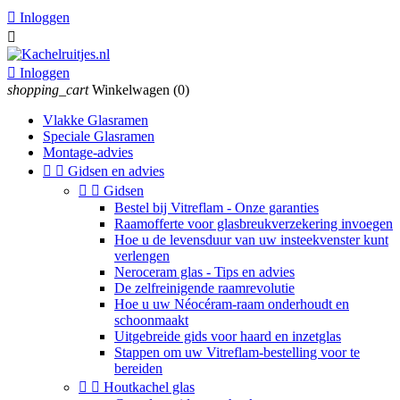

Inloggen


Inloggen
shopping_cart
Winkelwagen
(0)
Vlakke Glasramen
Speciale Glasramen
Montage-advies


Gidsen en advies


Gidsen
Bestel bij Vitreflam - Onze garanties
Raamofferte voor glasbreukverzekering invoegen
Hoe u de levensduur van uw insteekvenster kunt
verlengen
Neroceram glas - Tips en advies
De zelfreinigende raamrevolutie
Hoe u uw Néocéram-raam onderhoudt en
schoonmaakt
Uitgebreide gids voor haard en inzetglas
Stappen om uw Vitreflam-bestelling voor te
bereiden


Houtkachel glas