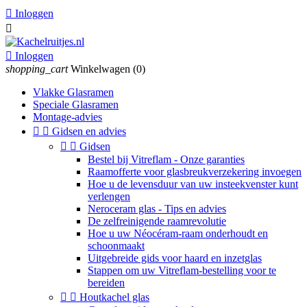

Inloggen


Inloggen
shopping_cart
Winkelwagen
(0)
Vlakke Glasramen
Speciale Glasramen
Montage-advies


Gidsen en advies


Gidsen
Bestel bij Vitreflam - Onze garanties
Raamofferte voor glasbreukverzekering invoegen
Hoe u de levensduur van uw insteekvenster kunt
verlengen
Neroceram glas - Tips en advies
De zelfreinigende raamrevolutie
Hoe u uw Néocéram-raam onderhoudt en
schoonmaakt
Uitgebreide gids voor haard en inzetglas
Stappen om uw Vitreflam-bestelling voor te
bereiden


Houtkachel glas