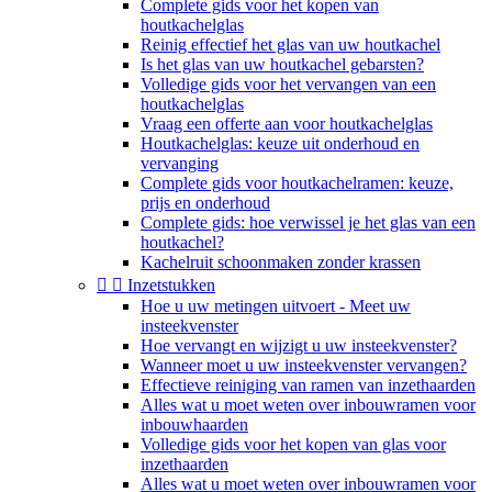
Complete gids voor het kopen van
houtkachelglas
Reinig effectief het glas van uw houtkachel
Is het glas van uw houtkachel gebarsten?
Volledige gids voor het vervangen van een
houtkachelglas
Vraag een offerte aan voor houtkachelglas
Houtkachelglas: keuze uit onderhoud en
vervanging
Complete gids voor houtkachelramen: keuze,
prijs en onderhoud
Complete gids: hoe verwissel je het glas van een
houtkachel?
Kachelruit schoonmaken zonder krassen


Inzetstukken
Hoe u uw metingen uitvoert - Meet uw
insteekvenster
Hoe vervangt en wijzigt u uw insteekvenster?
Wanneer moet u uw insteekvenster vervangen?
Effectieve reiniging van ramen van inzethaarden
Alles wat u moet weten over inbouwramen voor
inbouwhaarden
Volledige gids voor het kopen van glas voor
inzethaarden
Alles wat u moet weten over inbouwramen voor