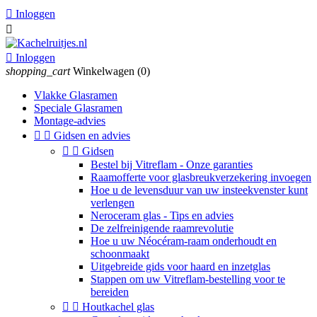

Inloggen


Inloggen
shopping_cart
Winkelwagen
(0)
Vlakke Glasramen
Speciale Glasramen
Montage-advies


Gidsen en advies


Gidsen
Bestel bij Vitreflam - Onze garanties
Raamofferte voor glasbreukverzekering invoegen
Hoe u de levensduur van uw insteekvenster kunt
verlengen
Neroceram glas - Tips en advies
De zelfreinigende raamrevolutie
Hoe u uw Néocéram-raam onderhoudt en
schoonmaakt
Uitgebreide gids voor haard en inzetglas
Stappen om uw Vitreflam-bestelling voor te
bereiden


Houtkachel glas