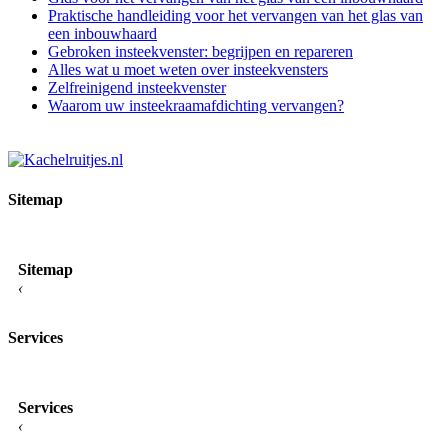
Praktische handleiding voor het vervangen van het glas van
een inbouwhaard
Gebroken insteekvenster: begrijpen en repareren
Alles wat u moet weten over insteekvensters
Zelfreinigend insteekvenster
Waarom uw insteekraamafdichting vervangen?
Sitemap
Sitemap
‹
Services
Services
‹