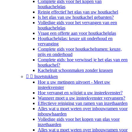
Complete gids voor het kopen van
houtkachelglas
Reinig effectief het glas van uw houtkachel
Is het glas van uw houtkachel gebarsten?
Volledige gids voor het vervangen van een
houtkachelglas
Vraag een offerte aan voor houtkachelglas
Houtkachelglas: keuze uit onderhoud en
vervanging
Complete gids voor houtkachelramen: keuze,
prijs en onderhoud
Complete gids: hoe verwissel je het glas van een
houtkachel?
Kachelruit schoonmaken zonder krassen


Inzetstukken
Hoe u uw metingen uitvoert - Meet uw
insteekvenster
Hoe vervangt en wijzigt u uw insteekvenster?
Wanneer moet u uw insteekvenster vervangen?
Effectieve reiniging van ramen van inzethaarden
Alles wat u moet weten over inbouwramen voor
inbouwhaarden
Volledige gids voor het kopen van glas voor
inzethaarden
Alles wat u moet weten over inbouwramen voor