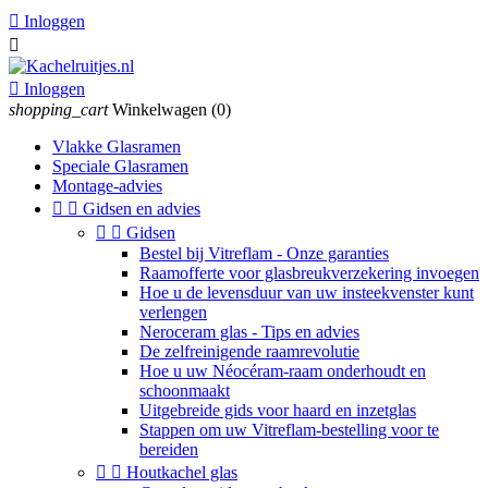

Inloggen


Inloggen
shopping_cart
Winkelwagen
(0)
Vlakke Glasramen
Speciale Glasramen
Montage-advies


Gidsen en advies


Gidsen
Bestel bij Vitreflam - Onze garanties
Raamofferte voor glasbreukverzekering invoegen
Hoe u de levensduur van uw insteekvenster kunt
verlengen
Neroceram glas - Tips en advies
De zelfreinigende raamrevolutie
Hoe u uw Néocéram-raam onderhoudt en
schoonmaakt
Uitgebreide gids voor haard en inzetglas
Stappen om uw Vitreflam-bestelling voor te
bereiden


Houtkachel glas