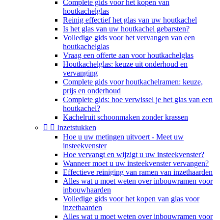
Complete gids voor het kopen van
houtkachelglas
Reinig effectief het glas van uw houtkachel
Is het glas van uw houtkachel gebarsten?
Volledige gids voor het vervangen van een
houtkachelglas
Vraag een offerte aan voor houtkachelglas
Houtkachelglas: keuze uit onderhoud en
vervanging
Complete gids voor houtkachelramen: keuze,
prijs en onderhoud
Complete gids: hoe verwissel je het glas van een
houtkachel?
Kachelruit schoonmaken zonder krassen


Inzetstukken
Hoe u uw metingen uitvoert - Meet uw
insteekvenster
Hoe vervangt en wijzigt u uw insteekvenster?
Wanneer moet u uw insteekvenster vervangen?
Effectieve reiniging van ramen van inzethaarden
Alles wat u moet weten over inbouwramen voor
inbouwhaarden
Volledige gids voor het kopen van glas voor
inzethaarden
Alles wat u moet weten over inbouwramen voor