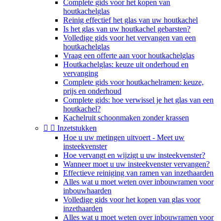
Complete gids voor het kopen van
houtkachelglas
Reinig effectief het glas van uw houtkachel
Is het glas van uw houtkachel gebarsten?
Volledige gids voor het vervangen van een
houtkachelglas
Vraag een offerte aan voor houtkachelglas
Houtkachelglas: keuze uit onderhoud en
vervanging
Complete gids voor houtkachelramen: keuze,
prijs en onderhoud
Complete gids: hoe verwissel je het glas van een
houtkachel?
Kachelruit schoonmaken zonder krassen


Inzetstukken
Hoe u uw metingen uitvoert - Meet uw
insteekvenster
Hoe vervangt en wijzigt u uw insteekvenster?
Wanneer moet u uw insteekvenster vervangen?
Effectieve reiniging van ramen van inzethaarden
Alles wat u moet weten over inbouwramen voor
inbouwhaarden
Volledige gids voor het kopen van glas voor
inzethaarden
Alles wat u moet weten over inbouwramen voor