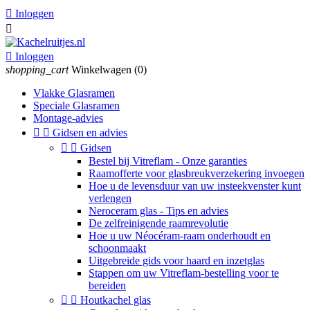

Inloggen


Inloggen
shopping_cart
Winkelwagen
(0)
Vlakke Glasramen
Speciale Glasramen
Montage-advies


Gidsen en advies


Gidsen
Bestel bij Vitreflam - Onze garanties
Raamofferte voor glasbreukverzekering invoegen
Hoe u de levensduur van uw insteekvenster kunt
verlengen
Neroceram glas - Tips en advies
De zelfreinigende raamrevolutie
Hoe u uw Néocéram-raam onderhoudt en
schoonmaakt
Uitgebreide gids voor haard en inzetglas
Stappen om uw Vitreflam-bestelling voor te
bereiden


Houtkachel glas