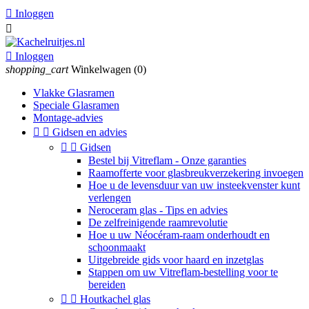

Inloggen


Inloggen
shopping_cart
Winkelwagen
(0)
Vlakke Glasramen
Speciale Glasramen
Montage-advies


Gidsen en advies


Gidsen
Bestel bij Vitreflam - Onze garanties
Raamofferte voor glasbreukverzekering invoegen
Hoe u de levensduur van uw insteekvenster kunt
verlengen
Neroceram glas - Tips en advies
De zelfreinigende raamrevolutie
Hoe u uw Néocéram-raam onderhoudt en
schoonmaakt
Uitgebreide gids voor haard en inzetglas
Stappen om uw Vitreflam-bestelling voor te
bereiden


Houtkachel glas