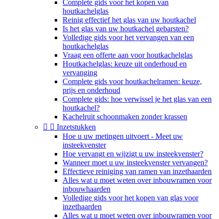
Complete gids voor het kopen van
houtkachelglas
Reinig effectief het glas van uw houtkachel
Is het glas van uw houtkachel gebarsten?
Volledige gids voor het vervangen van een
houtkachelglas
Vraag een offerte aan voor houtkachelglas
Houtkachelglas: keuze uit onderhoud en
vervanging
Complete gids voor houtkachelramen: keuze,
prijs en onderhoud
Complete gids: hoe verwissel je het glas van een
houtkachel?
Kachelruit schoonmaken zonder krassen


Inzetstukken
Hoe u uw metingen uitvoert - Meet uw
insteekvenster
Hoe vervangt en wijzigt u uw insteekvenster?
Wanneer moet u uw insteekvenster vervangen?
Effectieve reiniging van ramen van inzethaarden
Alles wat u moet weten over inbouwramen voor
inbouwhaarden
Volledige gids voor het kopen van glas voor
inzethaarden
Alles wat u moet weten over inbouwramen voor