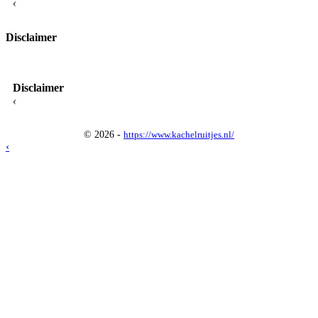
‹
Disclaimer
Disclaimer
‹
© 2026 -
https://www.kachelruitjes.nl/
‹