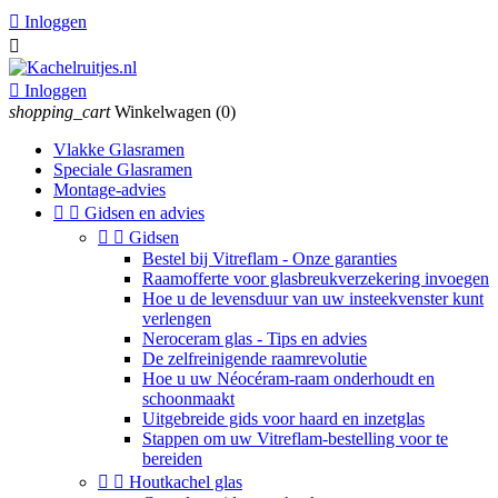

Inloggen


Inloggen
shopping_cart
Winkelwagen
(0)
Vlakke Glasramen
Speciale Glasramen
Montage-advies


Gidsen en advies


Gidsen
Bestel bij Vitreflam - Onze garanties
Raamofferte voor glasbreukverzekering invoegen
Hoe u de levensduur van uw insteekvenster kunt
verlengen
Neroceram glas - Tips en advies
De zelfreinigende raamrevolutie
Hoe u uw Néocéram-raam onderhoudt en
schoonmaakt
Uitgebreide gids voor haard en inzetglas
Stappen om uw Vitreflam-bestelling voor te
bereiden


Houtkachel glas