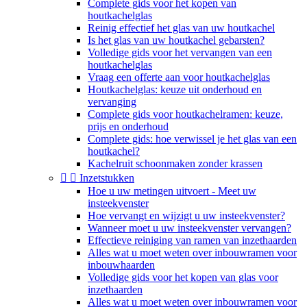
Complete gids voor het kopen van
houtkachelglas
Reinig effectief het glas van uw houtkachel
Is het glas van uw houtkachel gebarsten?
Volledige gids voor het vervangen van een
houtkachelglas
Vraag een offerte aan voor houtkachelglas
Houtkachelglas: keuze uit onderhoud en
vervanging
Complete gids voor houtkachelramen: keuze,
prijs en onderhoud
Complete gids: hoe verwissel je het glas van een
houtkachel?
Kachelruit schoonmaken zonder krassen


Inzetstukken
Hoe u uw metingen uitvoert - Meet uw
insteekvenster
Hoe vervangt en wijzigt u uw insteekvenster?
Wanneer moet u uw insteekvenster vervangen?
Effectieve reiniging van ramen van inzethaarden
Alles wat u moet weten over inbouwramen voor
inbouwhaarden
Volledige gids voor het kopen van glas voor
inzethaarden
Alles wat u moet weten over inbouwramen voor