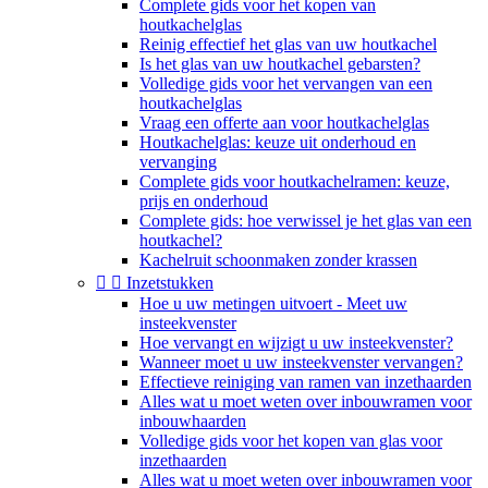
Complete gids voor het kopen van
houtkachelglas
Reinig effectief het glas van uw houtkachel
Is het glas van uw houtkachel gebarsten?
Volledige gids voor het vervangen van een
houtkachelglas
Vraag een offerte aan voor houtkachelglas
Houtkachelglas: keuze uit onderhoud en
vervanging
Complete gids voor houtkachelramen: keuze,
prijs en onderhoud
Complete gids: hoe verwissel je het glas van een
houtkachel?
Kachelruit schoonmaken zonder krassen


Inzetstukken
Hoe u uw metingen uitvoert - Meet uw
insteekvenster
Hoe vervangt en wijzigt u uw insteekvenster?
Wanneer moet u uw insteekvenster vervangen?
Effectieve reiniging van ramen van inzethaarden
Alles wat u moet weten over inbouwramen voor
inbouwhaarden
Volledige gids voor het kopen van glas voor
inzethaarden
Alles wat u moet weten over inbouwramen voor