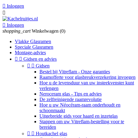

Inloggen


Inloggen
shopping_cart
Winkelwagen
(0)
Vlakke Glasramen
Speciale Glasramen
Montage-advies


Gidsen en advies


Gidsen
Bestel bij Vitreflam - Onze garanties
Raamofferte voor glasbreukverzekering invoegen
Hoe u de levensduur van uw insteekvenster kunt
verlengen
Neroceram glas - Tips en advies
De zelfreinigende raamrevolutie
Hoe u uw Néocéram-raam onderhoudt en
schoonmaakt
Uitgebreide gids voor haard en inzetglas
Stappen om uw Vitreflam-bestelling voor te
bereiden


Houtkachel glas