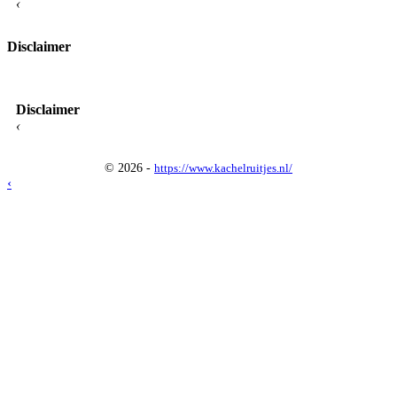
‹
Disclaimer
Disclaimer
‹
© 2026 -
https://www.kachelruitjes.nl/
‹