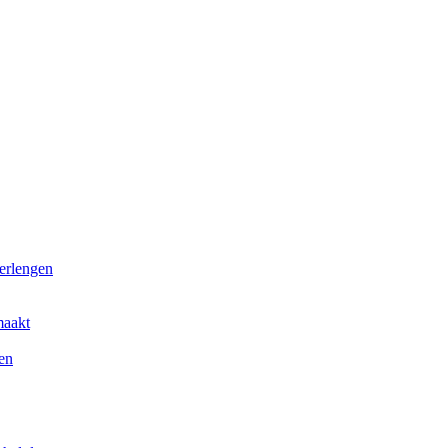
erlengen
maakt
en