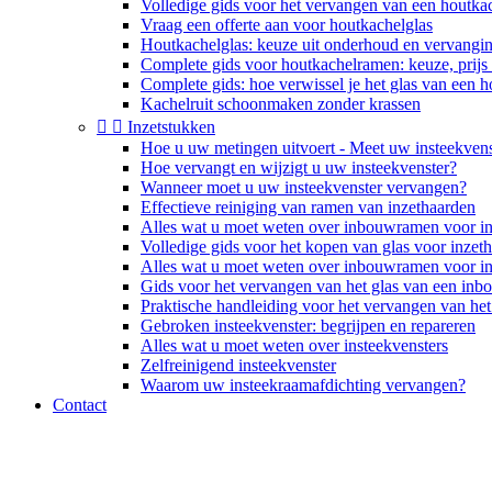
Volledige gids voor het vervangen van een houtka
Vraag een offerte aan voor houtkachelglas
Houtkachelglas: keuze uit onderhoud en vervangi
Complete gids voor houtkachelramen: keuze, prij
Complete gids: hoe verwissel je het glas van een 
Kachelruit schoonmaken zonder krassen


Inzetstukken
Hoe u uw metingen uitvoert - Meet uw insteekvens
Hoe vervangt en wijzigt u uw insteekvenster?
Wanneer moet u uw insteekvenster vervangen?
Effectieve reiniging van ramen van inzethaarden
Alles wat u moet weten over inbouwramen voor 
Volledige gids voor het kopen van glas voor inzet
Alles wat u moet weten over inbouwramen voor 
Gids voor het vervangen van het glas van een in
Praktische handleiding voor het vervangen van he
Gebroken insteekvenster: begrijpen en repareren
Alles wat u moet weten over insteekvensters
Zelfreinigend insteekvenster
Waarom uw insteekraamafdichting vervangen?
Contact