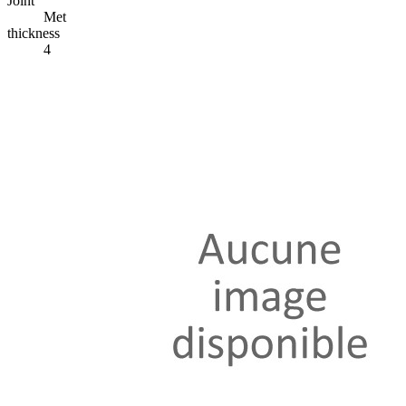
Joint
Met
thickness
4