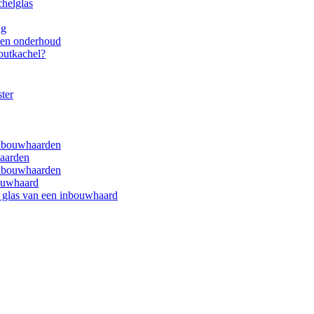
chelglas
ng
s en onderhoud
houtkachel?
ter
inbouwhaarden
haarden
inbouwhaarden
bouwhaard
t glas van een inbouwhaard