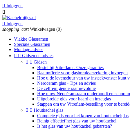

Inloggen


Inloggen
shopping_cart
Winkelwagen
(0)
Vlakke Glasramen
Speciale Glasramen
Montage-advies


Gidsen en advies


Gidsen
Bestel bij Vitreflam - Onze garanties
Raamofferte voor glasbreukverzekering invoegen
Hoe u de levensduur van uw insteekvenster kunt v
Neroceram glas - Tips en advies
De zelfreinigende raamrevolutie
Hoe u uw Néocéram-raam onderhoudt en schoon
Uitgebreide gids voor haard en inzetglas
Stappen om uw Vitreflam-bestelling voor te bereid


Houtkachel glas
Complete gids voor het kopen van houtkachelglas
Reinig effectief het glas van uw houtkachel
Is het glas van uw houtkachel gebarsten?